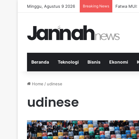
Minggu, Agustus 9 2026
Breaking News
Fatwa MUI:
Beranda
Teknologi
Bisnis
Ekonomi
Home
/
udinese
udinese