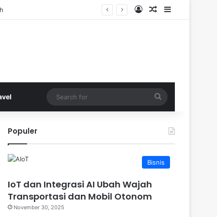
Log In
Random Article
Sidebar
ih
Search
avel
for
Populer
Bisnis
IoT dan Integrasi AI Ubah Wajah
Transportasi dan Mobil Otonom
November 30, 2025