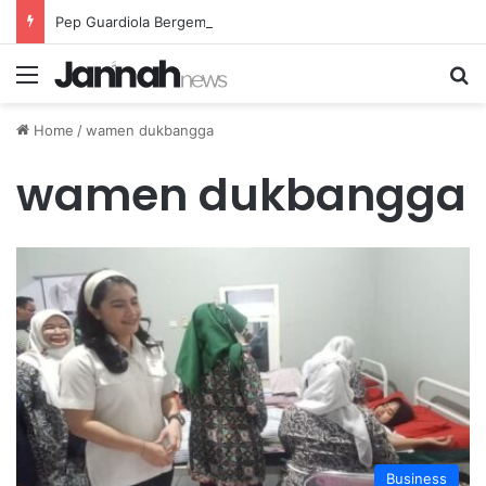
Pep Guardiola Bergembira Memiliki John Stones Kembali di Timnya
Menu
Se
Home
/
wamen dukbangga
wamen dukbangga
Business