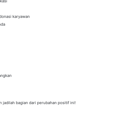
ikasi
 donasi karyawan
nda
angkan
 jadilah bagian dari perubahan positif ini!