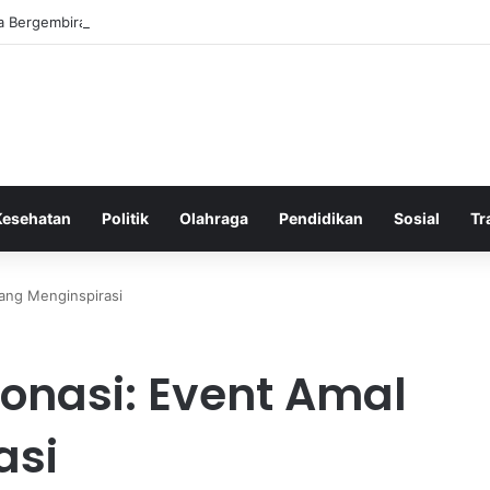
a Bergembira Memiliki John Stones Kembali di Timnya
Kesehatan
Politik
Olahraga
Pendidikan
Sosial
Tr
yang Menginspirasi
onasi: Event Amal
asi