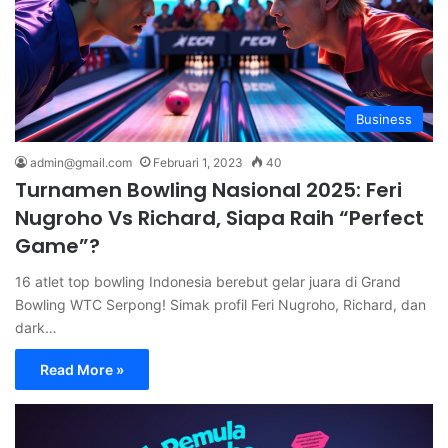
Business
admin@gmail.com
Februari 1, 2023
40
Turnamen Bowling Nasional 2025: Feri
Nugroho Vs Richard, Siapa Raih “Perfect
Game”?
16 atlet top bowling Indonesia berebut gelar juara di Grand
Bowling WTC Serpong! Simak profil Feri Nugroho, Richard, dan
dark…
Read More »