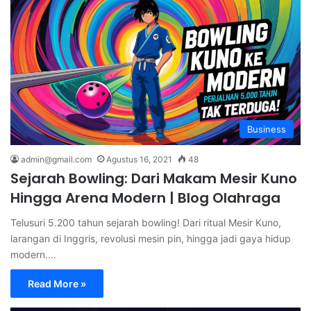
Business
admin@gmail.com
Agustus 16, 2021
48
Sejarah Bowling: Dari Makam Mesir Kuno
Hingga Arena Modern | Blog Olahraga
Telusuri 5.200 tahun sejarah bowling! Dari ritual Mesir Kuno,
larangan di Inggris, revolusi mesin pin, hingga jadi gaya hidup
modern.…
Read More »