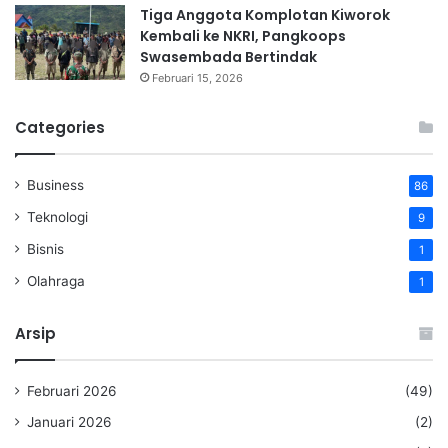
Tiga Anggota Komplotan Kiworok
Kembali ke NKRI, Pangkoops
Swasembada Bertindak
Februari 15, 2026
Categories
Business
86
Teknologi
9
Bisnis
1
Olahraga
1
Arsip
Februari 2026
(49)
Januari 2026
(2)