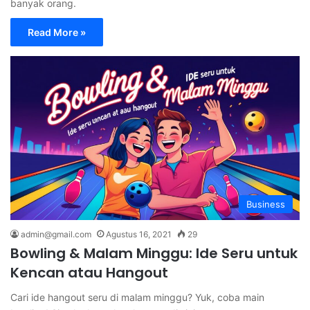
banyak orang.
Read More »
Business
admin@gmail.com
Agustus 16, 2021
29
Bowling & Malam Minggu: Ide Seru untuk
Kencan atau Hangout
Cari ide hangout seru di malam minggu? Yuk, coba main