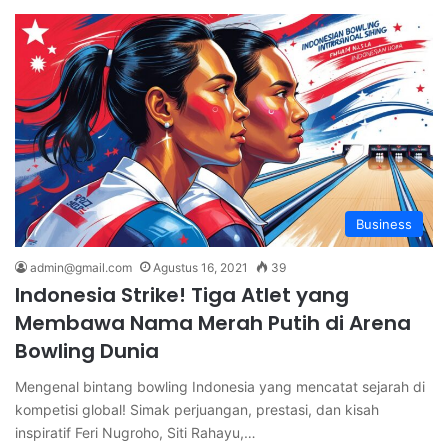
Business
admin@gmail.com
Agustus 16, 2021
39
Indonesia Strike! Tiga Atlet yang
Membawa Nama Merah Putih di Arena
Bowling Dunia
Mengenal bintang bowling Indonesia yang mencatat sejarah di
kompetisi global! Simak perjuangan, prestasi, dan kisah
inspiratif Feri Nugroho, Siti Rahayu,…