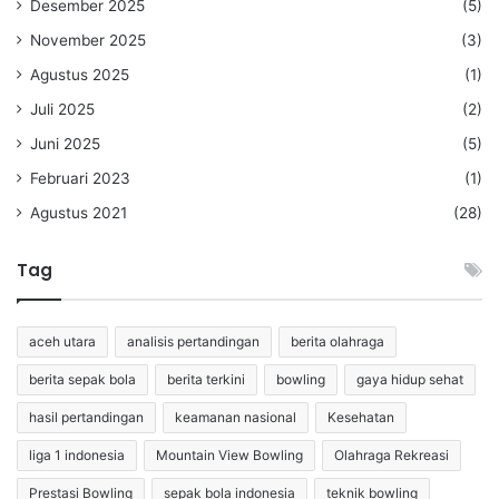
Desember 2025
(5)
November 2025
(3)
Agustus 2025
(1)
Juli 2025
(2)
Juni 2025
(5)
Februari 2023
(1)
Agustus 2021
(28)
Tag
aceh utara
analisis pertandingan
berita olahraga
berita sepak bola
berita terkini
bowling
gaya hidup sehat
hasil pertandingan
keamanan nasional
Kesehatan
liga 1 indonesia
Mountain View Bowling
Olahraga Rekreasi
Prestasi Bowling
sepak bola indonesia
teknik bowling