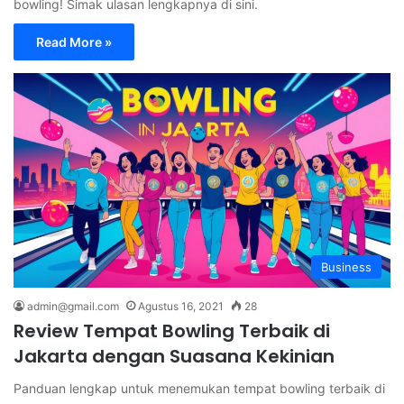
bowling! Simak ulasan lengkapnya di sini.
Read More »
Business
admin@gmail.com
Agustus 16, 2021
28
Review Tempat Bowling Terbaik di
Jakarta dengan Suasana Kekinian
Panduan lengkap untuk menemukan tempat bowling terbaik di