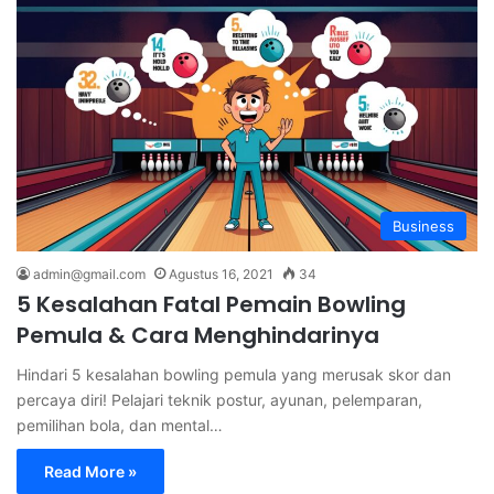
Business
admin@gmail.com
Agustus 16, 2021
34
5 Kesalahan Fatal Pemain Bowling
Pemula & Cara Menghindarinya
Hindari 5 kesalahan bowling pemula yang merusak skor dan
percaya diri! Pelajari teknik postur, ayunan, pelemparan,
pemilihan bola, dan mental…
Read More »