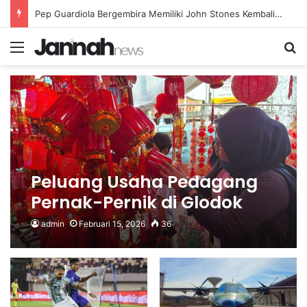
Pep Guardiola Bergembira Memiliki John Stones Kembali di Timnya
Menu
Se
Peluang Usaha Pedagang
Pernak-Pernik di Glodok
Menjelang Imlek 2024
admin
Februari 15, 2026
36