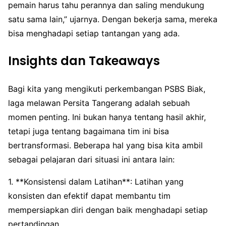
pemain harus tahu perannya dan saling mendukung
satu sama lain,” ujarnya. Dengan bekerja sama, mereka
bisa menghadapi setiap tantangan yang ada.
Insights dan Takeaways
Bagi kita yang mengikuti perkembangan PSBS Biak,
laga melawan Persita Tangerang adalah sebuah
momen penting. Ini bukan hanya tentang hasil akhir,
tetapi juga tentang bagaimana tim ini bisa
bertransformasi. Beberapa hal yang bisa kita ambil
sebagai pelajaran dari situasi ini antara lain:
1. **Konsistensi dalam Latihan**: Latihan yang
konsisten dan efektif dapat membantu tim
mempersiapkan diri dengan baik menghadapi setiap
pertandingan.