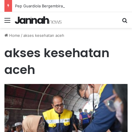
Pep Guardiola Bergembira Memiliki John Stones Kembali di Timnya
Menu
Se
Home
/
akses kesehatan aceh
akses kesehatan
aceh