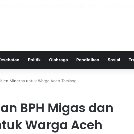
 Bergembira Memiliki John Stones Kembali di Timnya
Kesehatan
Politik
Olahraga
Pendidikan
Sosial
Tr
itjen Minerba untuk Warga Aceh Tamiang
an BPH Migas dan
untuk Warga Aceh