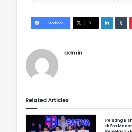
LinkedIn
Tu
Facebook
X
admin
Related Articles
Peluang Bis
di Era Mode
Penjelasan