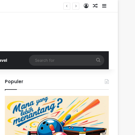
Log In
Random Article
Sidebar
Search
avel
for
Populer