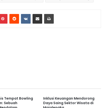
mblr
Pinterest
Reddit
VKontakte
Share via Email
Print
nis Tempat Bowling
Inklusi Keuangan Mendorong
rn: Sebuah
Daya Saing Sektor Wisata di
 Mendalam
Majalengka