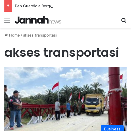
Pep Guardiola Bergembira Memiliki John Stones Kembali di Timnya
Menu
Se
Home
/
akses transportasi
akses transportasi
Business