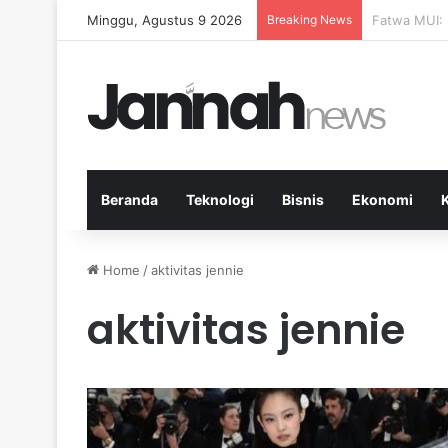
Minggu, Agustus 9 2026
Breaking News
Pep Guardio
Beranda
Teknologi
Bisnis
Ekonomi
Home
/
aktivitas jennie
aktivitas jennie