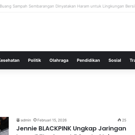
la Bergembira Memiliki John Stones Kembali di Timnya
Kesehatan
Politik
Olahraga
Pendidikan
Sosial
Tr
admin
Februari 15, 2026
25
Jennie BLACKPINK Ungkap Jaringan