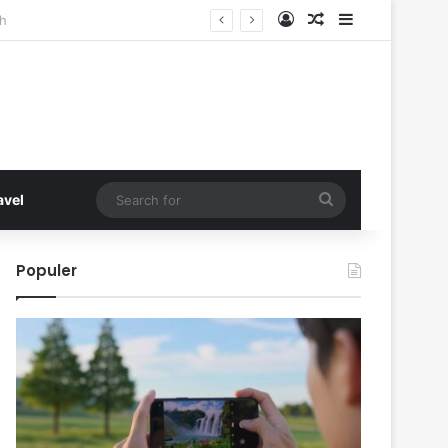
Log In
Random Article
Sidebar
Search
avel
for
Populer