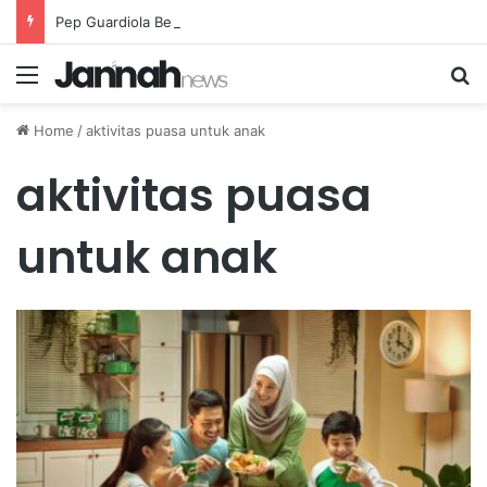
Pep Guardiola Bergembira Memiliki John Stones Kembali di Timnya
Menu
Se
Home
/
aktivitas puasa untuk anak
aktivitas puasa
untuk anak