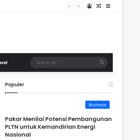
Log In
Random Article
Sidebar
Search
avel
for
Populer
Business
Pakar Menilai Potensi Pembangunan
PLTN untuk Kemandirian Energi
Nasional