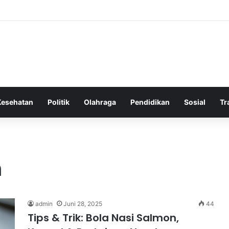
 Bergembira Memiliki John Stones Kembali di Timnya
Kesehatan
Politik
Olahraga
Pendidikan
Sosial
Tr
n
admin
Juni 28, 2025
44
Tips & Trik: Bola Nasi Salmon,