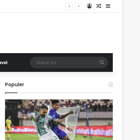
Log In
Random Article
Sidebar
Search
avel
for
Populer