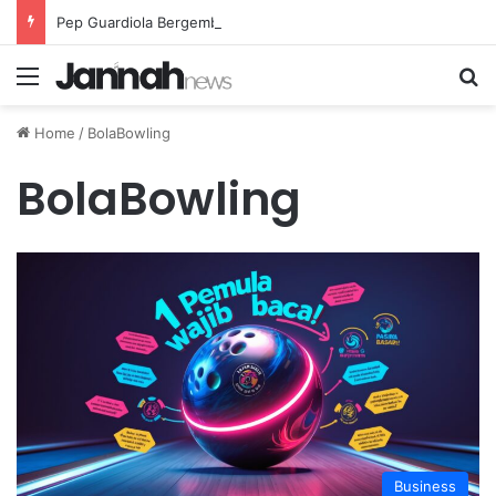
Pep Guardiola Bergembira Memiliki John Stones Kembali di Timnya
Menu
Se
Home
/
BolaBowling
BolaBowling
Business