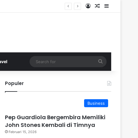
Log In
Random Article
Sidebar
Search
avel
for
Populer
Business
Pep Guardiola Bergembira Memiliki
John Stones Kembali di Timnya
Februari 15, 2026