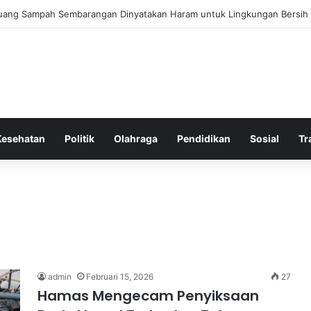
 Bergembira Memiliki John Stones Kembali di Timnya
Kesehatan
Politik
Olahraga
Pendidikan
Sosial
Tr
admin
Februari 15, 2026
27
Hamas Mengecam Penyiksaan