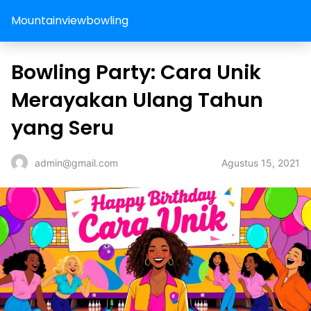
Mountainviewbowling
Bowling Party: Cara Unik
Merayakan Ulang Tahun
yang Seru
Agustus 15, 2021
admin@gmail.com