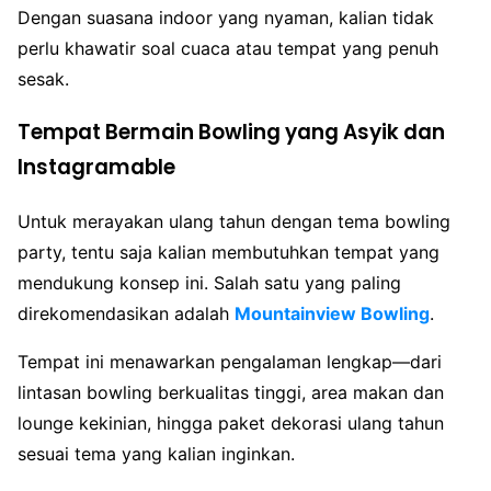
Dengan suasana indoor yang nyaman, kalian tidak
perlu khawatir soal cuaca atau tempat yang penuh
sesak.
Tempat Bermain Bowling yang Asyik dan
Instagramable
Untuk merayakan ulang tahun dengan tema bowling
party, tentu saja kalian membutuhkan tempat yang
mendukung konsep ini. Salah satu yang paling
direkomendasikan adalah
Mountainview Bowling
.
Tempat ini menawarkan pengalaman lengkap—dari
lintasan bowling berkualitas tinggi, area makan dan
lounge kekinian, hingga paket dekorasi ulang tahun
sesuai tema yang kalian inginkan.