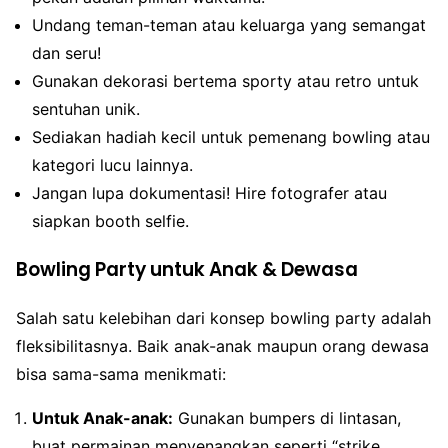
Undang teman-teman atau keluarga yang semangat
dan seru!
Gunakan dekorasi bertema sporty atau retro untuk
sentuhan unik.
Sediakan hadiah kecil untuk pemenang bowling atau
kategori lucu lainnya.
Jangan lupa dokumentasi! Hire fotografer atau
siapkan booth selfie.
Bowling Party untuk Anak & Dewasa
Salah satu kelebihan dari konsep bowling party adalah
fleksibilitasnya. Baik anak-anak maupun orang dewasa
bisa sama-sama menikmati:
Untuk Anak-anak:
Gunakan bumpers di lintasan,
buat permainan menyenangkan seperti “strike