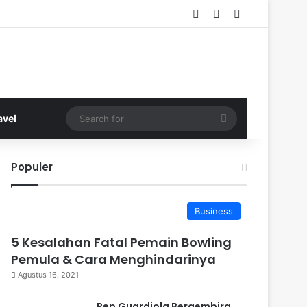
Log In
Random Article
Sidebar
Search
avel
for
Populer
Business
5 Kesalahan Fatal Pemain Bowling
Pemula & Cara Menghindarinya
Agustus 16, 2021
Pep Guardiola Bergembira