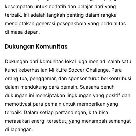
kesempatan untuk berlatih dan belajar dari yang
terbaik. Ini adalah langkah penting dalam rangka
menciptakan generasi pesepakbola yang berkualitas
di masa depan.
Dukungan Komunitas
Dukungan dari komunitas lokal juga menjadi salah satu
kunci keberhasilan MilkLife Soccer Challenge. Para
orang tua, penggemar, dan sponsor turut berkontribusi
dalam mendukung para pemain. Suasana penuh
dukungan ini menciptakan lingkungan yang positif dan
memotivasi para pemain untuk memberikan yang
terbaik. Dalam setiap pertandingan, kita bisa
merasakan energi tersebut, yang menambah semangat
di lapangan.