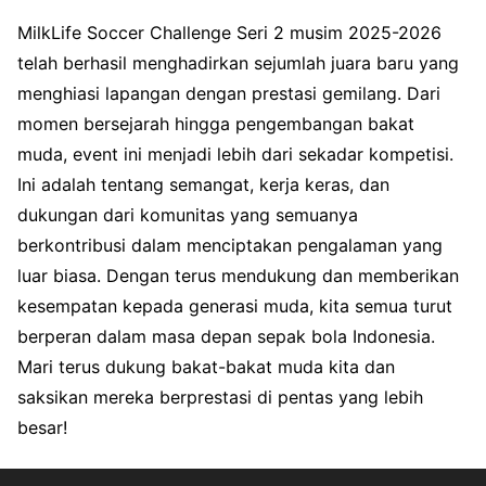
MilkLife Soccer Challenge Seri 2 musim 2025-2026
telah berhasil menghadirkan sejumlah juara baru yang
menghiasi lapangan dengan prestasi gemilang. Dari
momen bersejarah hingga pengembangan bakat
muda, event ini menjadi lebih dari sekadar kompetisi.
Ini adalah tentang semangat, kerja keras, dan
dukungan dari komunitas yang semuanya
berkontribusi dalam menciptakan pengalaman yang
luar biasa. Dengan terus mendukung dan memberikan
kesempatan kepada generasi muda, kita semua turut
berperan dalam masa depan sepak bola Indonesia.
Mari terus dukung bakat-bakat muda kita dan
saksikan mereka berprestasi di pentas yang lebih
besar!