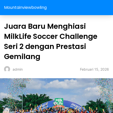
Mountainviewbowling
Juara Baru Menghiasi
MilkLife Soccer Challenge
Seri 2 dengan Prestasi
Gemilang
Februari 15, 2026
admin