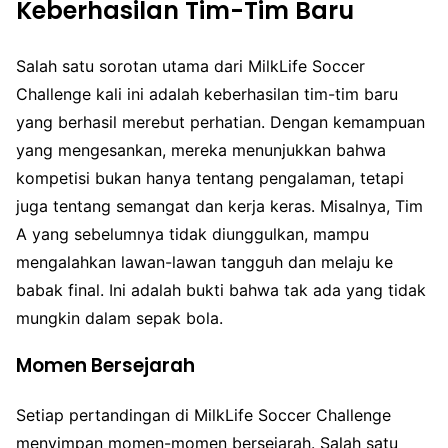
Keberhasilan Tim-Tim Baru
Salah satu sorotan utama dari MilkLife Soccer
Challenge kali ini adalah keberhasilan tim-tim baru
yang berhasil merebut perhatian. Dengan kemampuan
yang mengesankan, mereka menunjukkan bahwa
kompetisi bukan hanya tentang pengalaman, tetapi
juga tentang semangat dan kerja keras. Misalnya, Tim
A yang sebelumnya tidak diunggulkan, mampu
mengalahkan lawan-lawan tangguh dan melaju ke
babak final. Ini adalah bukti bahwa tak ada yang tidak
mungkin dalam sepak bola.
Momen Bersejarah
Setiap pertandingan di MilkLife Soccer Challenge
menyimpan momen-momen bersejarah. Salah satu