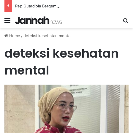
Pep Guardiola Bergembira Memiliki John Stones Kembali di Timnya
Menu
Se
Home
/
deteksi kesehatan mental
deteksi kesehatan
mental