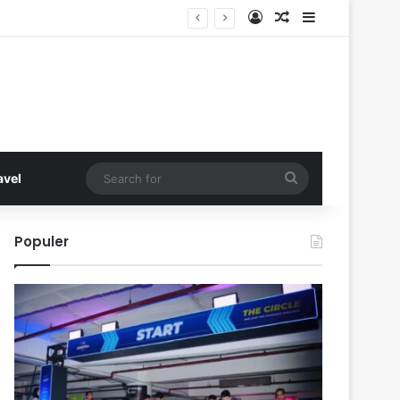
Log In
Random Article
Sidebar
Search
avel
for
Populer