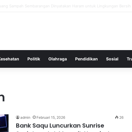
 Bergembira Memiliki John Stones Kembali di Timnya
Kesehatan
Politik
Olahraga
Pendidikan
Sosial
Tr
n
admin
Februari 15, 2026
26
Bank Saqu Luncurkan Sunrise