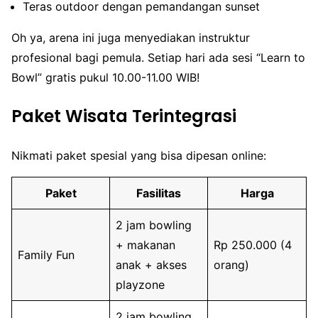
Teras outdoor dengan pemandangan sunset
Oh ya, arena ini juga menyediakan instruktur
profesional bagi pemula. Setiap hari ada sesi “Learn to
Bowl” gratis pukul 10.00-11.00 WIB!
Paket Wisata Terintegrasi
Nikmati paket spesial yang bisa dipesan online:
Paket
Fasilitas
Harga
2 jam bowling
+ makanan
Rp 250.000 (4
Family Fun
anak + akses
orang)
playzone
2 jam bowling