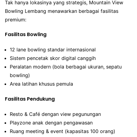
Tak hanya lokasinya yang strategis, Mountain View
Bowling Lembang menawarkan berbagai fasilitas
premium:
Fasilitas Bowling
12 lane bowling standar internasional
Sistem pencetak skor digital canggih
Peralatan modern (bola berbagai ukuran, sepatu
bowling)
Area latihan khusus pemula
Fasilitas Pendukung
Resto & Café dengan view pegunungan
Playzone anak dengan pengawasan
Ruang meeting & event (kapasitas 100 orang)