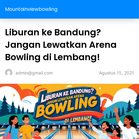
Mountainviewbowling
Liburan ke Bandung?
Jangan Lewatkan Arena
Bowling di Lembang!
Agustus 15, 2021
admin@gmail.com