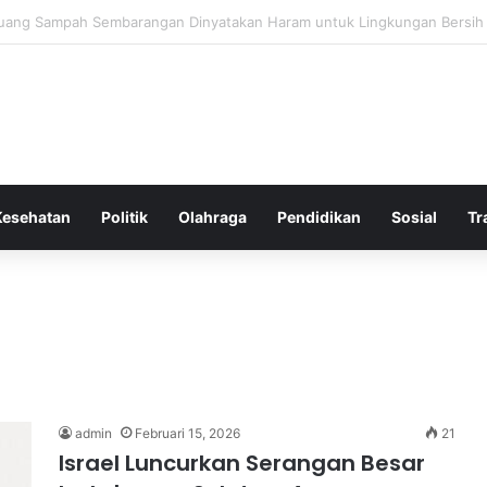
 Bergembira Memiliki John Stones Kembali di Timnya
Kesehatan
Politik
Olahraga
Pendidikan
Sosial
Tr
admin
Februari 15, 2026
21
Israel Luncurkan Serangan Besar