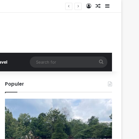
Log In
Random Article
Sidebar
Search
avel
for
Populer