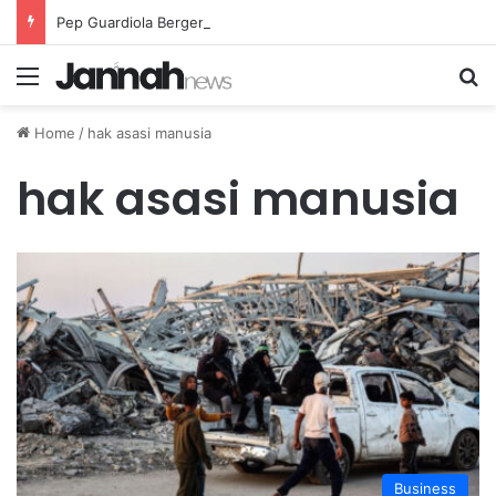
Pep Guardiola Bergembira Memiliki John Stones Kembali di Timnya
Menu
Se
Home
/
hak asasi manusia
hak asasi manusia
Business