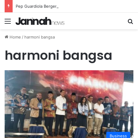
Pep Guardiola Bergembira Memiliki John Stones Kembali di Timnya
Menu
Se
Home
/
harmoni bangsa
harmoni bangsa
Business