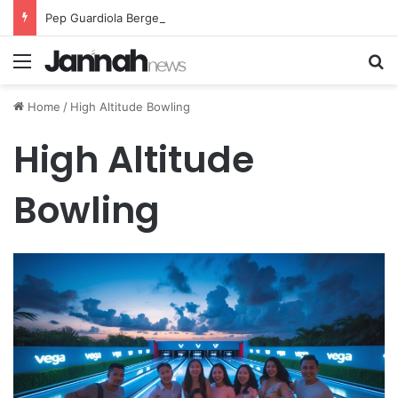
Pep Guardiola Bergembira Memiliki John Stones Kembali di Timnya
Menu
Se
Home
/
High Altitude Bowling
High Altitude
Bowling