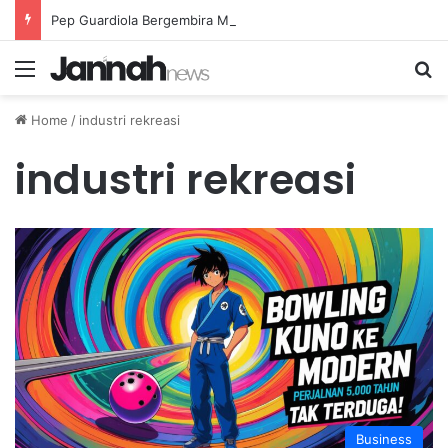
Pep Guardiola Bergembira Memiliki John Stones Kembali di Timnya
Menu
Se
Home
/
industri rekreasi
industri rekreasi
Business