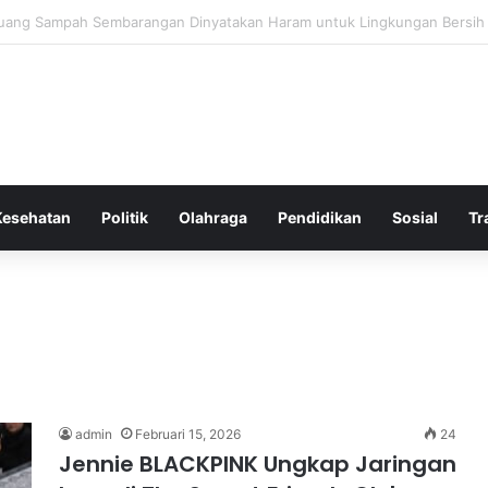
 Bergembira Memiliki John Stones Kembali di Timnya
Kesehatan
Politik
Olahraga
Pendidikan
Sosial
Tr
admin
Februari 15, 2026
24
Jennie BLACKPINK Ungkap Jaringan