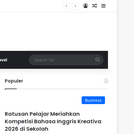
Log In
Random Article
Sidebar
Search
avel
for
Populer
Business
Ratusan Pelajar Meriahkan
Kompetisi Bahasa Inggris Kreativa
2026 di Sekolah