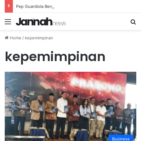
Pep Guardiola Bergembira Memiliki John Stones Kembali di Timnya
Menu
Se
Home
/
kepemimpinan
kepemimpinan
Business