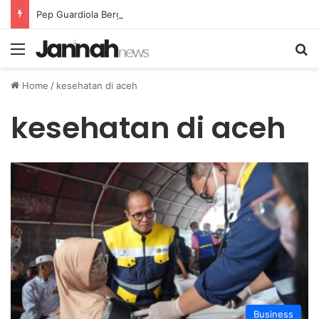
Pep Guardiola Bergembira Memiliki John Stones Kembali di Timnya
Menu
Se
Home
/
kesehatan di aceh
kesehatan di aceh
Business