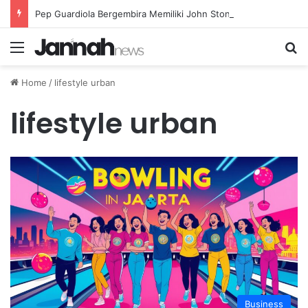
Pep Guardiola Bergembira Memiliki John Stones Kembali di Timnya
Menu
Se
Home
/
lifestyle urban
lifestyle urban
Business