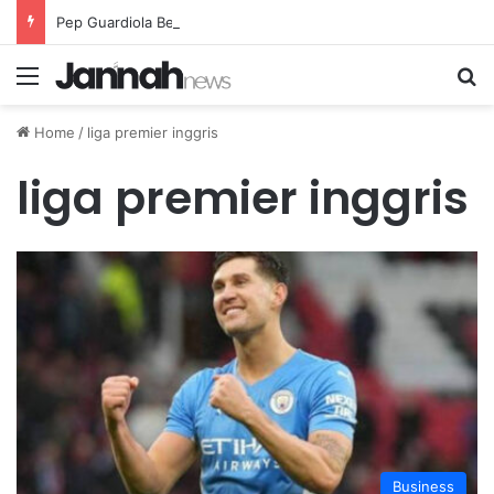
Pep Guardiola Bergembira Memiliki John Stones Kembali di Timnya
Menu
Se
Home
/
liga premier inggris
liga premier inggris
Business