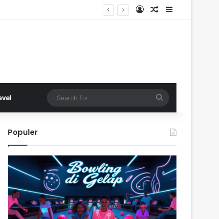
Log In
Random Article
Sidebar
Search
avel
for
Populer