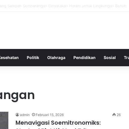
Bergembira Memiliki John Stones Kembali di Timnya
Kesehatan
Politik
Olahraga
Pendidikan
Sosial
Tr
angan
admin
Februari 15, 2026
26
Menavigasi Soemitronomiks: