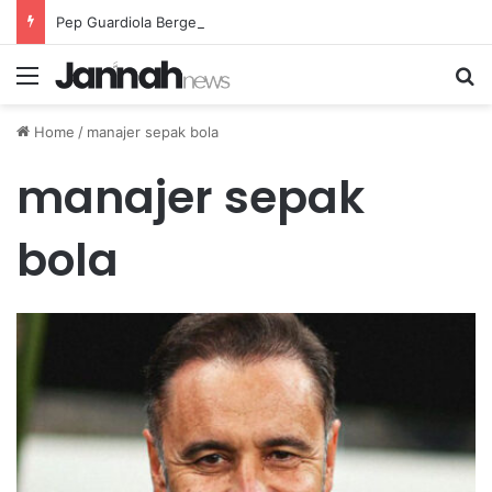
Pep Guardiola Bergembira Memiliki John Stones Kembali di Timnya
Menu
Se
Home
/
manajer sepak bola
manajer sepak
bola