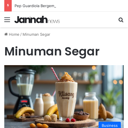
Pep Guardiola Bergembira Memiliki John Stones Kembali di Timnya
Menu
Se
Home
/
Minuman Segar
Minuman Segar
Business