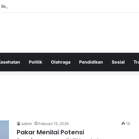
 Bergembira Memiliki John Stones Kembali di Timnya
Kesehatan
Politik
Olahraga
Pendidikan
Sosial
Tr
admin
Februari 15, 2026
19
Pakar Menilai Potensi