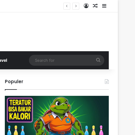
Log In
Random Article
Sidebar
Search
avel
for
Populer