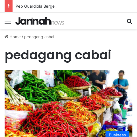
Pep Guardiola Bergembira Memiliki John Stones Kembali di Timnya
Menu
Se
Home
/
pedagang cabai
pedagang cabai
Business