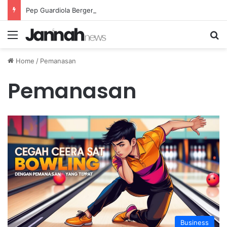
Pep Guardiola Bergembira Memiliki John Stones Kembali di Timnya
Menu
Se
Home
/
Pemanasan
Pemanasan
Business