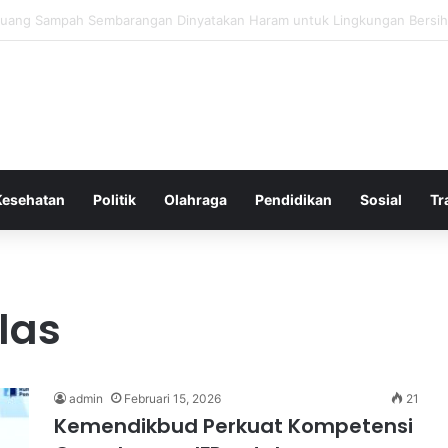
a Bergembira Memiliki John Stones Kembali di Timnya
Kesehatan
Politik
Olahraga
Pendidikan
Sosial
Tr
las
admin
Februari 15, 2026
21
Kemendikbud Perkuat Kompetensi