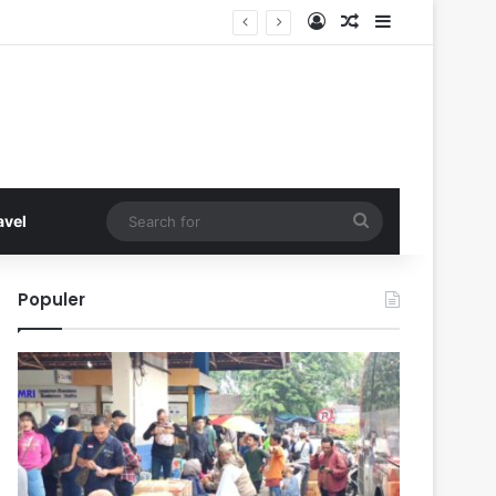
Log In
Random Article
Sidebar
Search
avel
for
Populer