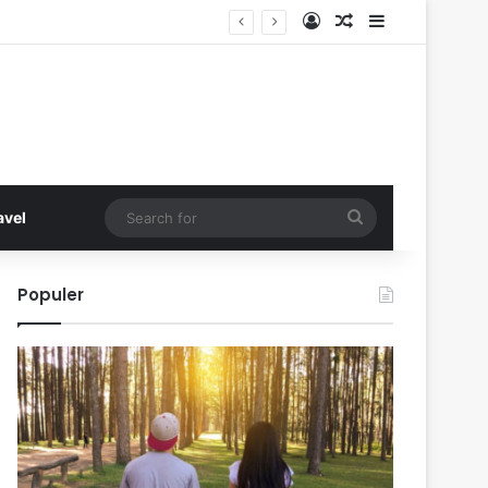
Log In
Random Article
Sidebar
Search
avel
for
Populer