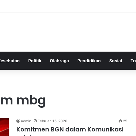
 Bergembira Memiliki John Stones Kembali di Timnya
Kesehatan
Politik
Olahraga
Pendidikan
Sosial
Tr
am mbg
admin
Februari 15, 2026
25
Komitmen BGN dalam Komunikasi