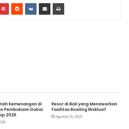
mblr
Pinterest
Reddit
VKontakte
Share via Email
Print
 Raih Kemenangan di
Resor di Bali yang Menawarkan
an Pembukaan Dubai
Fasilitas Bowling Eksklusif
ip 2026
Agustus 15, 2021
2026