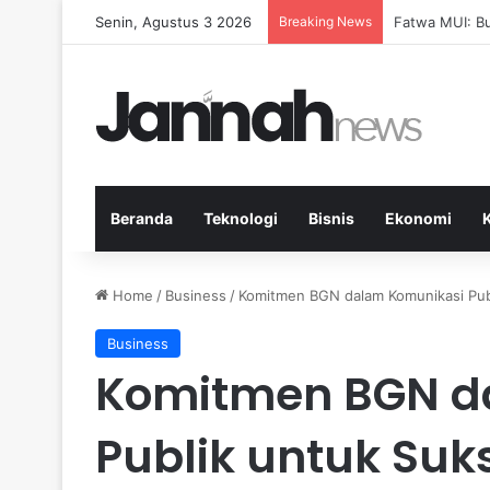
Senin, Agustus 3 2026
Breaking News
Pep Guardiola
Beranda
Teknologi
Bisnis
Ekonomi
Home
/
Business
/
Komitmen BGN dalam Komunikasi Pu
Business
Komitmen BGN d
Publik untuk Su