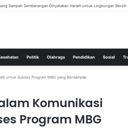
 Bergembira Memiliki John Stones Kembali di Timnya
Kesehatan
Politik
Olahraga
Pendidikan
Sosial
Tr
blik untuk Sukses Program MBG yang Berdampak
alam Komunikasi
kses Program MBG