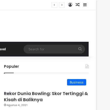
Log In
Random Article
Sidebar
Search
avel
for
Populer
Business
Rekor Dunia Bowling: Skor Tertinggi &
Kisah di Baliknya
Agustus 4, 2021