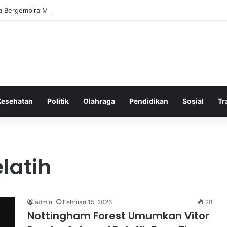
a Bergembira Memiliki John Stones Kembali di Timnya
Kesehatan
Politik
Olahraga
Pendidikan
Sosial
Tr
atih
admin
Februari 15, 2026
28
Nottingham Forest Umumkan Vitor