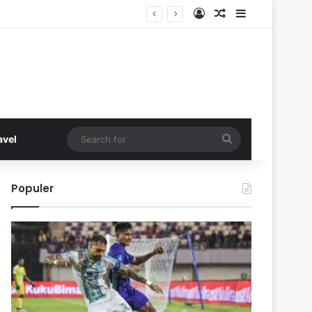
Log In
Random Article
Sidebar
Search
avel
for
Populer