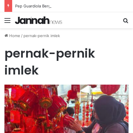
Pep Guardiola Bergembira Memiliki John Stones Kembali di Timnya
Menu
Se
Home
/
pernak-pernik imlek
pernak-pernik
imlek