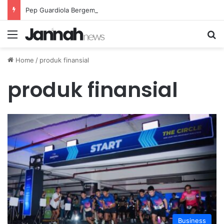
Pep Guardiola Bergembira Memiliki John Stones Kembali di Timnya
Menu
Se
Home
/
produk finansial
produk finansial
Business