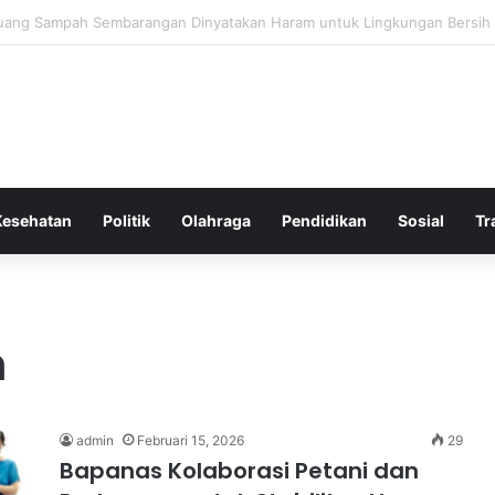
 Bergembira Memiliki John Stones Kembali di Timnya
Kesehatan
Politik
Olahraga
Pendidikan
Sosial
Tr
n
admin
Februari 15, 2026
29
Bapanas Kolaborasi Petani dan