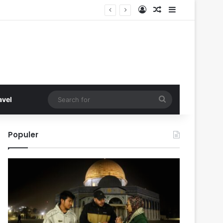
Log In
Random Article
Sidebar
Search
avel
for
Populer