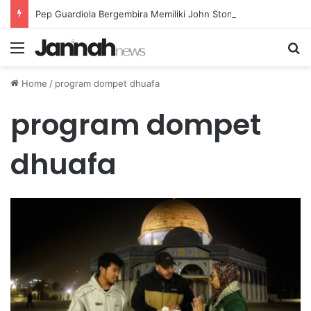
Pep Guardiola Bergembira Memiliki John Stones Kembali di Timnya
Menu
Se
Home
/
program dompet dhuafa
program dompet
dhuafa