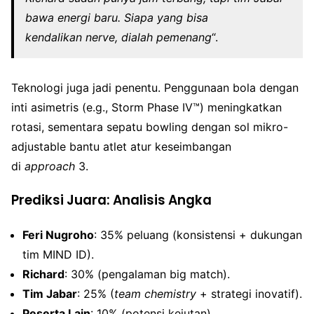
bawa energi baru. Siapa yang bisa
kendalikan nerve, dialah pemenang
“.
Teknologi juga jadi penentu. Penggunaan bola dengan
inti asimetris (e.g., Storm Phase IV™) meningkatkan
rotasi, sementara sepatu bowling dengan sol mikro-
adjustable bantu atlet atur keseimbangan
di
approach
3.
Prediksi Juara: Analisis Angka
Feri Nugroho
: 35% peluang (konsistensi + dukungan
tim MIND ID).
Richard
: 30% (pengalaman big match).
Tim Jabar
: 25% (
team chemistry
+ strategi inovatif).
Peserta Lain
: 10% (potensi kejutan).