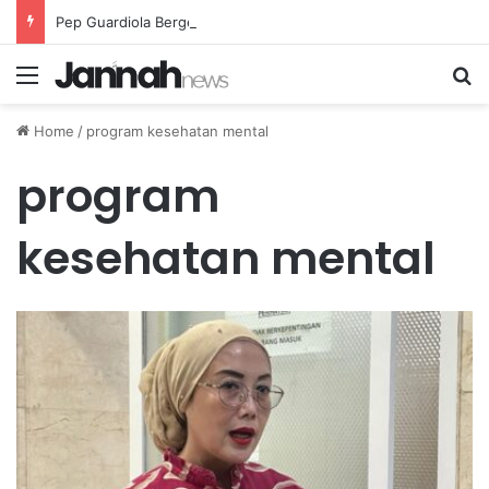
Pep Guardiola Bergembira Memiliki John Stones Kembali di Timnya
Menu
Se
Home
/
program kesehatan mental
program
kesehatan mental