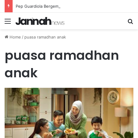
Pep Guardiola Bergembira Memiliki John Stones Kembali di Timnya
Menu
Se
Home
/
puasa ramadhan anak
puasa ramadhan
anak