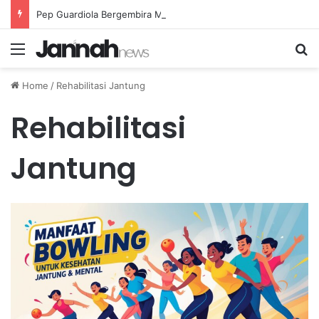
Pep Guardiola Bergembira Memiliki John Stones Kembali di Timnya
Menu
Se
Home
/
Rehabilitasi Jantung
Rehabilitasi
Jantung