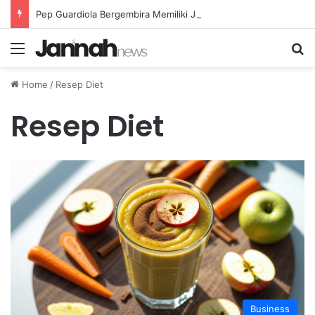
Pep Guardiola Bergembira Memiliki John Stones Kembali di Timnya
Menu
Se
Home
/
Resep Diet
Resep Diet
Business